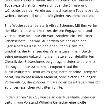
des Bläserchores ernannt. Alfred Schemm war bereits vom
Tode gezeichnet. Er freute sich über die Ehrung und
wünschte, daß der Verein auch nach seinem Tode tatkräftig
weiterarbeiten soll und die Mitglieder zusammenhalten.
Eine Woche später verstarb Alfred Schemm. Mit ihm verlor
der Bläserchor einen Musiker, dessen Engagement und
Vereinstreue nicht nur ein Wort, sondern ein Teil seiner
Lebenseinstellung war. Außerdem hielt er in seiner
Eigenschaft als Kassier, der jeden Pfennig zweimal
umdrehte, die Finanzen des Vereins zusammen. Durch
seine genauen Aufzeichnungen hatte er zur detaillierten
Chronik des Bläserchores beigetragen. Unter anderem ist
das sogenannte „Schemm´s Potpourri“ auf ihn
zurückzuführen. Denn wo es ging, hatte er seine Trompete
parat, um im passenden Moment, ohne Noten und langer
Vorbereitung, die Zuhörer mit Melodien zu erfreuen, was oft
zu unvergesslichen Auftritten führte.
In den Jahren 1987/88 wurde an der Musikhalle unter der
Leitung von Vorstand Wilhelm Rienecker eine große