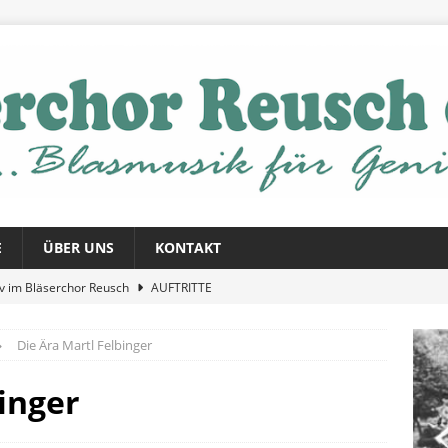
E
ÜBER UNS
KONTAKT
iv im Bläserchor Reusch
AUFTRITTE
nzert 2026
AUFTRITTE
Die Ära Martl Felbinger
ein
AUFTRITTE
inger