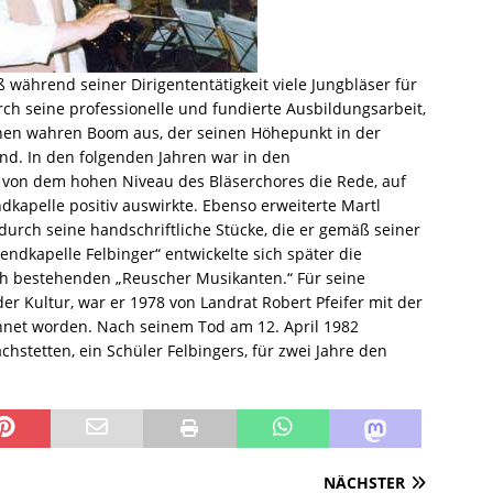
während seiner Dirigententätigkeit viele Jungbläser für
h seine professionelle und fundierte Ausbildungsarbeit,
einen wahren Boom aus, der seinen Höhepunkt in der
nd. In den folgenden Jahren war in den
on dem hohen Niveau des Bläserchores die Rede, auf
ndkapelle positiv auswirkte. Ebenso erweiterte Martl
durch seine handschriftliche Stücke, die er gemäß seiner
ndkapelle Felbinger“ entwickelte sich später die
ch bestehenden „Reuscher Musikanten.“ Für seine
r Kultur, war er 1978 von Landrat Robert Pfeifer mit der
chnet worden. Nach seinem Tod am 12. April 1982
tetten, ein Schüler Felbingers, für zwei Jahre den
NÄCHSTER