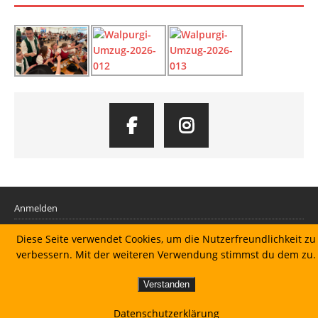
Anmelden
Diese Seite verwendet Cookies, um die Nutzerfreundlichkeit zu
Datenschutzerklärung
verbessern. Mit der weiteren Verwendung stimmst du dem zu.
Impressum
Verstanden
Datenschutzerklärung
Copyright © 2026 | MH Magazine WordPress Theme von
MH Themes