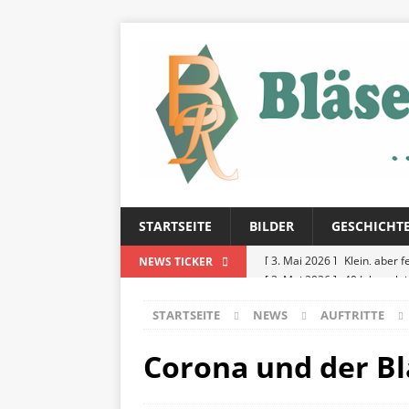
STARTSEITE
BILDER
GESCHICHT
[ 3. Mai 2026 ]
40 Jahre akt
NEWS TICKER
[ 3. Mai 2026 ]
Frühlingsko
STARTSEITE
NEWS
AUFTRITTE
[ 3. Mai 2026 ]
Klein, aber f
Corona und der B