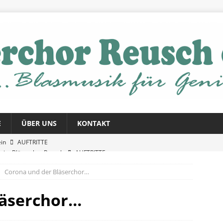
E
ÜBER UNS
KONTAKT
iv im Bläserchor Reusch
AUFTRITTE
nzert 2026
AUFTRITTE
Corona und der Bläserchor…
ein
AUFTRITTE
läserchor…