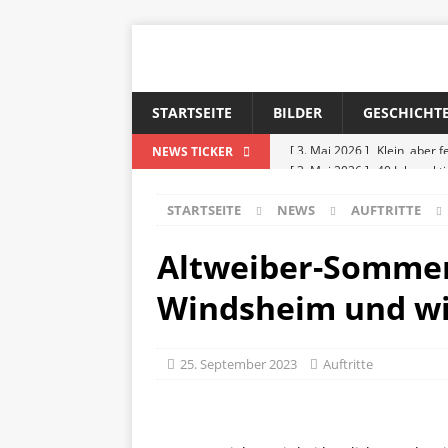
STARTSEITE
BILDER
GESCHICHT
[ 3. Mai 2026 ]
40 Jahre akt
NEWS TICKER
[ 3. Mai 2026 ]
Frühlingsko
STARTSEITE
NEWS
AUFTRITTE
[ 3. Mai 2026 ]
Klein, aber f
Altweiber-Sommer
Windsheim und wi
25. September 2023
Auftritte