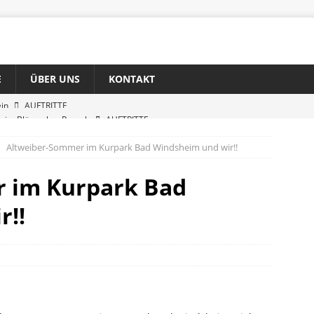
E
ÜBER UNS
KONTAKT
iv im Bläserchor Reusch
AUFTRITTE
nzert 2026
AUFTRITTE
Altweiber-Sommer im Kurpark Bad Windsheim und wir!!
ein
AUFTRITTE
 im Kurpark Bad
r!!